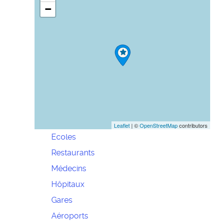
−
Leaflet
| ©
OpenStreetMap
contributors
Ecoles
Restaurants
Médecins
Hôpitaux
Gares
Aéroports