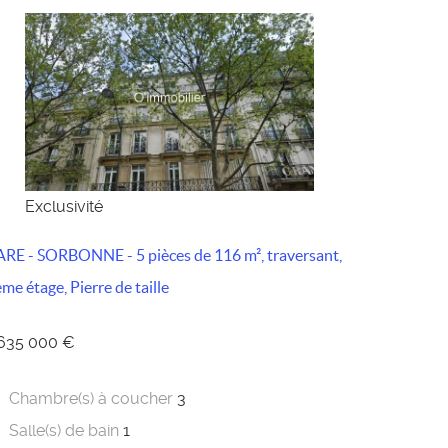
Exclusivité
RE - SORBONNE - 5 pièces de 116 m², traversant,
me étage, Pierre de taille
 635 000 €
Chambre(s) à coucher
3
Salle(s) de bain
1