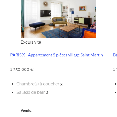
Exclusivité
PARIS X - Appartement 5 pièces village Saint Martin -
Ba
1 350 000 €
1
Chambre(s) à coucher
3
Salle(s) de bain
2
Vendu