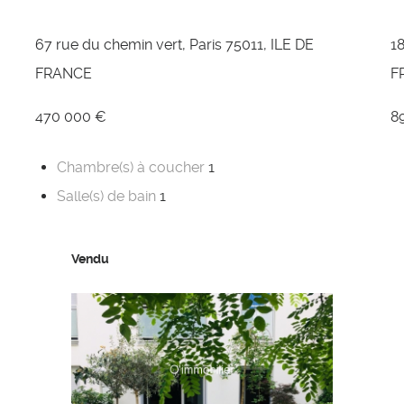
67 rue du chemin vert, Paris 75011, ILE DE
18
FRANCE
F
470 000 €
8
Chambre(s) à coucher
1
Salle(s) de bain
1
Vendu