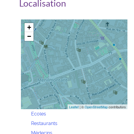
Localisation
+
−
Leaflet
| ©
OpenStreetMap
contributors
Ecoles
Restaurants
Médecins