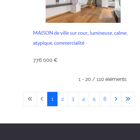
MAISON de ville sur cour,, lumineuse, calme,
atypique, commercialité
776 000 €
1 - 20 / 110 éléments
1
2
3
4
5
6