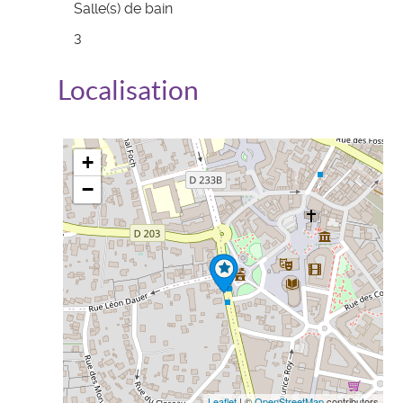
Salle(s) de bain
3
Localisation
+
−
Leaflet
| ©
OpenStreetMap
contributors